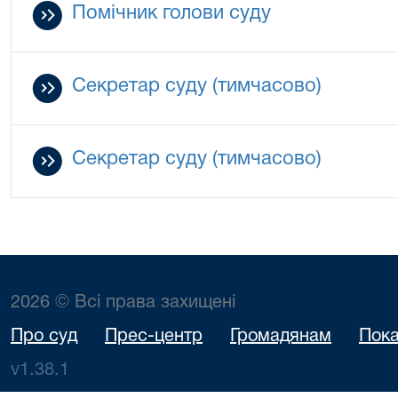
Помічник голови суду
Секретар суду (тимчасово)
Секретар суду (тимчасово)
2026 © Всі права захищені
Про суд
Прес-центр
Громадянам
Пока
v1.38.1