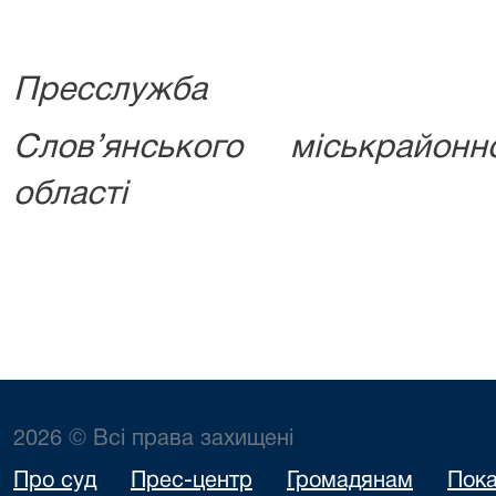
Пресслужба
Слов’янського міськрайон
області
2026 © Всі права захищені
Про суд
Прес-центр
Громадянам
Пока