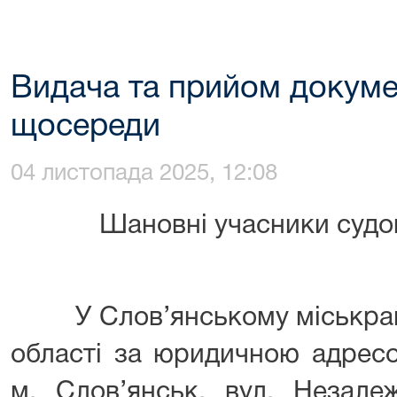
Видача та прийом докуме
щосереди
04 листопада 2025, 12:08
Шановні учасники судо
У Слов’янському міськрайо
області за юридичною адрес
м. Слов’янськ, вул. Незалеж